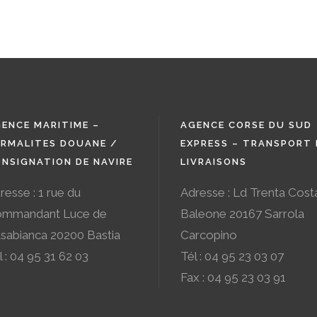
ENCE MARITIME –
AGENCE CORSE DU SUD
RMALITES DOUANE /
EXPRESS – TRANSPORT 
NSIGNATION DE NAVIRE
LIVRAISONS
resse : 1 rue du
Adresse : Ld Trenta Cost
mmandant Luce de
Baleone 20167 Sarrola
sabianca 20200 Bastia
Carcopino
l : 04 95 31 62 03
Tél : 04 95 23 03 07
Fax : 04 95 23 03 91