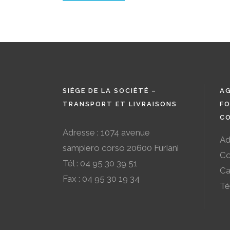
SIÈGE DE LA SOCIÉTÉ –
AG
TRANSPORT ET LIVRAISONS
FO
CO
Adresse : 1074 avenue
Ad
sampiero corso 20600 Furiani
Co
Tél : 04 95 30 39 51
Ca
Fax : 04 95 30 19 34
Té